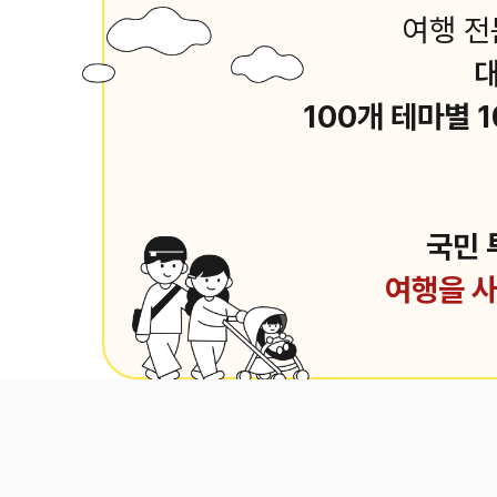
여행 전
대
100개 테마별 
국민 
여행을 사