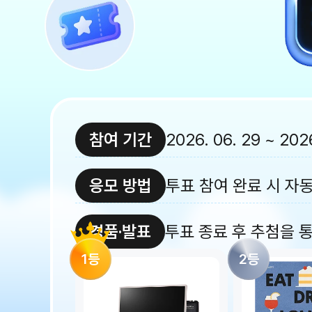
참여 기간
2026. 06. 29 ~ 202
응모 방법
투표 참여 완료 시 자동
경품·발표
투표 종료 후 추첨을 
1
등
2
등