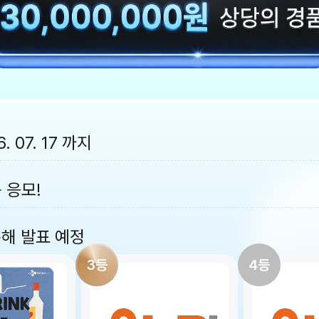
6. 07. 17 까지
 응모!
통해 발표 예정
3
등
4
등