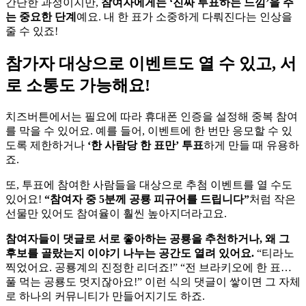
간단한 과정이지만,
참여자에게는 ‘진짜 투표하는 느낌’을 주
는 중요한 단계
예요. 내 한 표가 소중하게 다뤄진다는 인상을
줄 수 있죠!
참가자 대상으로 이벤트도 열 수 있고, 서
로 소통도 가능해요!
치즈버튼에서는 필요에 따라 휴대폰 인증을 설정해 중복 참여
를 막을 수 있어요. 예를 들어, 이벤트에 한 번만 응모할 수 있
도록 제한하거나
‘한 사람당 한 표만’ 투표
하게 만들 때 유용하
죠.
또, 투표에 참여한 사람들을 대상으로 추첨 이벤트를 열 수도
있어요!
“참여자 중 5분께 공룡 피규어를 드립니다”
처럼 작은
선물만 있어도 참여율이 훨씬 높아지더라고요.
참여자들이 댓글로 서로 좋아하는 공룡을 추천하거나, 왜 그
후보를 골랐는지 이야기 나누는 공간도 열려 있어요.
“티라노
찍었어요. 공룡계의 진정한 리더죠!” “전 브라키오에 한 표…
풀 먹는 공룡도 멋지잖아요!” 이런 식의 댓글이 쌓이면 그 자체
로 하나의 커뮤니티가 만들어지기도 하죠.