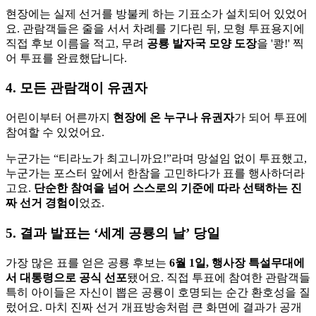
현장에는 실제 선거를 방불케 하는 기표소가 설치되어 있었어
요. 관람객들은 줄을 서서 차례를 기다린 뒤, 모형 투표용지에
직접 후보 이름을 적고, 무려
공룡 발자국 모양 도장
을 '쾅!' 찍
어 투표를 완료했답니다.
4.
모든 관람객이 유권자
어린이부터 어른까지
현장에 온 누구나 유권자
가 되어 투표에
참여할 수 있었어요.
누군가는 “티라노가 최고니까요!”라며 망설임 없이 투표했고,
누군가는 포스터 앞에서 한참을 고민하다가 표를 행사하더라
고요.
단순한 참여을 넘어 스스로의 기준에 따라 선택하는 진
짜 선거 경험이
었죠.
5.
결과 발표는 ‘세계 공룡의 날’ 당일
가장 많은 표를 얻은 공룡 후보는
6월 1일, 행사장 특설무대에
서 대통령으로 공식 선포
됐어요. 직접 투표에 참여한 관람객들
특히 아이들은 자신이 뽑은 공룡이 호명되는 순간 환호성을 질
렀어요. 마치 진짜 선거 개표방송처럼 큰 화면에 결과가 공개