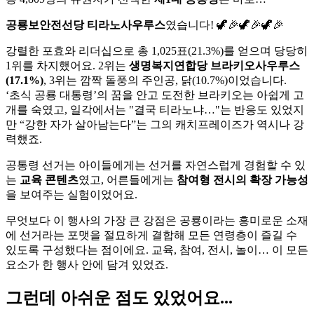
공룡보안전선당 티라노사우루스
였습니다! 🦖🎉🦖🎉🦖🎉
강렬한 포효와 리더십으로 총 1,025표(21.3%)를 얻으며 당당히
1위를 차지했어요. 2위는
생명복지연합당 브라키오사우루스
(17.1%)
, 3위는 깜짝 돌풍의 주인공, 닭(10.7%)이었습니다.
‘초식 공룡 대통령’의 꿈을 안고 도전한 브라키오는 아쉽게 고
개를 숙였고, 일각에서는 "결국 티라노냐…"는 반응도 있었지
만 “강한 자가 살아남는다”는 그의 캐치프레이즈가 역시나 강
력했죠.
공통령 선거는 아이들에게는 선거를 자연스럽게 경험할 수 있
는
교육 콘텐츠
였고, 어른들에게는
참여형 전시의 확장 가능성
을 보여주는 실험이었어요.
무엇보다 이 행사의 가장 큰 강점은 공룡이라는 흥미로운 소재
에 선거라는 포맷을 절묘하게 결합해 모든 연령층이 즐길 수
있도록 구성했다는 점이에요. 교육, 참여, 전시, 놀이… 이 모든
요소가 한 행사 안에 담겨 있었죠.
그런데 아쉬운 점도 있었어요...