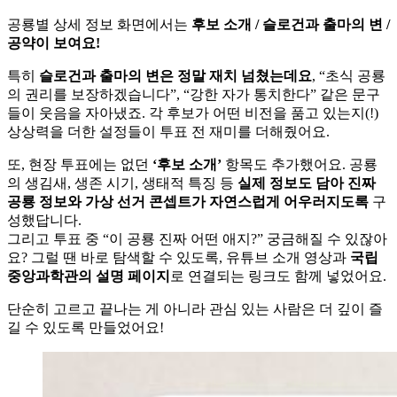
공룡별 상세 정보 화면에서는
후보 소개 / 슬로건과 출마의 변 /
공약이 보여요!
특히
슬로건과 출마의 변은 정말 재치 넘쳤는데요
, “초식 공룡
의 권리를 보장하겠습니다”, “강한 자가 통치한다” 같은 문구
들이 웃음을 자아냈죠. 각 후보가 어떤 비전을 품고 있는지(!)
상상력을 더한 설정들이 투표 전 재미를 더해줬어요.
또, 현장 투표에는 없던
‘후보 소개’
항목도 추가했어요. 공룡
의 생김새, 생존 시기, 생태적 특징 등
실제 정보도 담아 진짜
공룡 정보와 가상 선거 콘셉트가 자연스럽게 어우러지도록
구
성했답니다.
그리고 투표 중 “이 공룡 진짜 어떤 애지?” 궁금해질 수 있잖아
요? 그럴 땐 바로 탐색할 수 있도록, 유튜브 소개 영상과
국립
중앙과학관의 설명 페이지
로 연결되는 링크도 함께 넣었어요.
단순히 고르고 끝나는 게 아니라 관심 있는 사람은 더 깊이 즐
길 수 있도록 만들었어요!