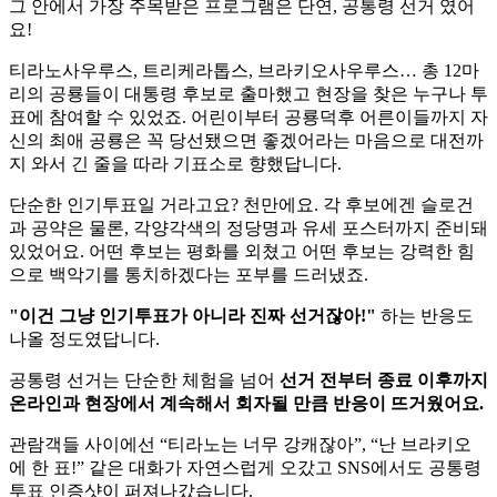
그 안에서 가장 주목받은 프로그램은 단연, 공통령 선거 였어
요!
티라노사우루스, 트리케라톱스, 브라키오사우루스… 총 12마
리의 공룡들이 대통령 후보로 출마했고 현장을 찾은 누구나 투
표에 참여할 수 있었죠. 어린이부터 공룡덕후 어른이들까지 자
신의 최애 공룡은 꼭 당선됐으면 좋겠어라는 마음으로 대전까
지 와서 긴 줄을 따라 기표소로 향했답니다.
단순한 인기투표일 거라고요? 천만에요. 각 후보에겐 슬로건
과 공약은 물론, 각양각색의 정당명과 유세 포스터까지 준비돼
있었어요. 어떤 후보는 평화를 외쳤고 어떤 후보는 강력한 힘
으로 백악기를 통치하겠다는 포부를 드러냈죠.
"이건 그냥 인기투표가 아니라 진짜 선거잖아!"
하는 반응도
나올 정도였답니다.
공통령 선거는 단순한 체험을 넘어
선거 전부터 종료 이후까지
온라인과 현장에서 계속해서 회자될 만큼 반응이 뜨거웠어요.
관람객들 사이에선 “티라노는 너무 강캐잖아”, “난 브라키오
에 한 표!” 같은 대화가 자연스럽게 오갔고 SNS에서도 공통령
투표 인증샷이 퍼져나갔습니다.