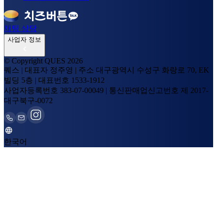
채팅 상담
사업자 정보
© Copyright QUES
2026
퀘스
|
대표자
정주영
|
주소
대구광역시 수성구 화랑로 70, EK
빌딩 5층
|
대표번호
1533-1912
사업자등록번호
383-07-00049
|
통신판매업신고번호
제 2017-
대구북구-0072
한국어