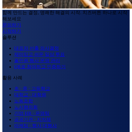
함께 만드는 결정, 명쾌한 해결의 시작. 치즈버튼 하나로 시작
해보세요
문의하기
시작하기
솔루션
대표자 선출 의사결정
재미있고 쉬운 일상 투표
올인원 행사 운영 관리
QR로 참여하고 인증하기
활용 사례
초 · 중 · 고등학교
대학교 · 대학원
노동조합
노사협의회
기업 HR · 운영팀
공공기관 · 지자체
마케팅 · 행사 대행사