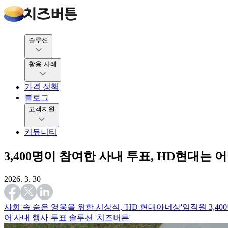
솔루션
활용 사례
가격 정책
블로그
고객지원
커뮤니티
3,400명이 참여한 사내 투표, HD현대는
2026. 3. 30
사회 속 숨은 영웅을 위한 시상식, 'HD 현대아너상'
임직원 3,4
어'
사내 행사 투표 솔루션 '치즈버튼'