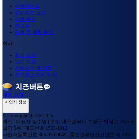
이용가이드
업데이트 노트
이용 문의
자료실
제휴 및 협력 문의
회사
회사 소개
인재 채용
서비스 이용 약관
개인정보 처리 방침
채팅 상담
사업자 정보
© Copyright QUES
2026
퀘스
|
대표자
정주영
|
주소
대구광역시 수성구 화랑로 70, EK
빌딩 5층
|
대표번호
1533-1912
사업자등록번호
383-07-00049
|
통신판매업신고번호
제 2017-